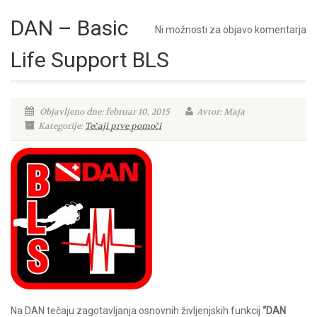
DAN – Basic
Ni možnosti za objavo komentarja
Life Support BLS
Objavljeno dne: februar 10, 2015
Avtor: Maja
Kategorije:
Tečaji prve pomoči
Na DAN tečaju zagotavljanja osnovnih življenjskih funkcij
“DAN