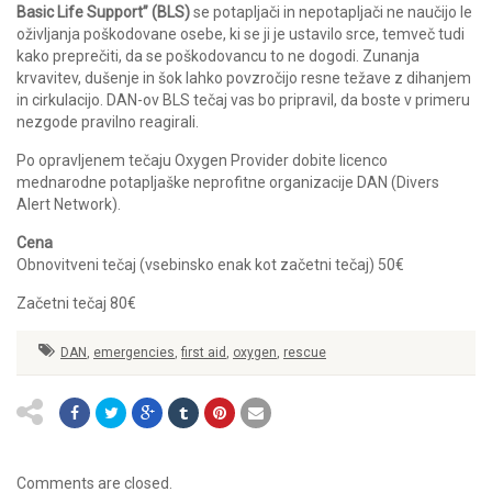
Basic Life Support” (BLS)
se potapljači in nepotapljači ne naučijo le
oživljanja poškodovane osebe, ki se ji je ustavilo srce, temveč tudi
kako preprečiti, da se poškodovancu to ne dogodi. Zunanja
krvavitev, dušenje in šok lahko povzročijo resne težave z dihanjem
in cirkulacijo. DAN-ov BLS tečaj vas bo pripravil, da boste v primeru
nezgode pravilno reagirali.
Po opravljenem tečaju Oxygen Provider dobite licenco
mednarodne potapljaške neprofitne organizacije DAN (Divers
Alert Network).
Cena
Obnovitveni tečaj (vsebinsko enak kot začetni tečaj) 50€
Začetni tečaj 80€
DAN
,
emergencies
,
first aid
,
oxygen
,
rescue
Comments are closed.