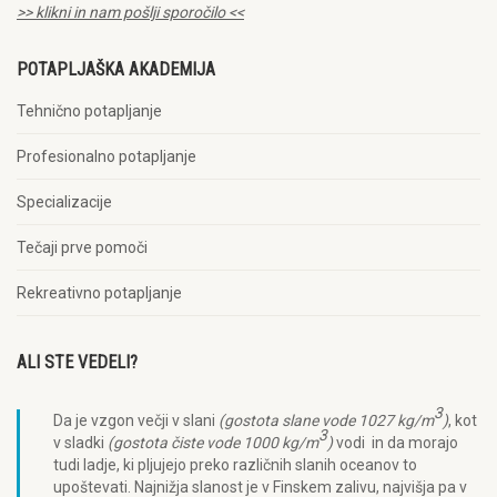
>> klikni in nam pošlji sporočilo <<
POTAPLJAŠKA AKADEMIJA
Tehnično potapljanje
Profesionalno potapljanje
Specializacije
Tečaji prve pomoči
Rekreativno potapljanje
ALI STE VEDELI?
3
Da je vzgon večji v slani
(gostota slane vode 1027 kg/m
)
, kot
3
v sladki
(gostota čiste vode 1000 kg/m
)
vodi in da morajo
tudi ladje, ki pljujejo preko različnih slanih oceanov to
upoštevati. Najnižja slanost je v Finskem zalivu, najvišja pa v