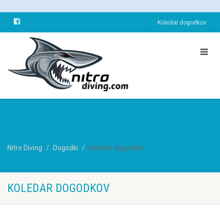
Koledar dogodkov
Nitro Diving
Dogodki
Koledar dogodkov
KOLEDAR DOGODKOV