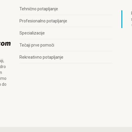
Tehnično potapljanje
Profesionalno potapljanje
Specializacije
Tečaji prve pomoči
Rekreativno potapljanje
ji,
edro
in
limo
n do