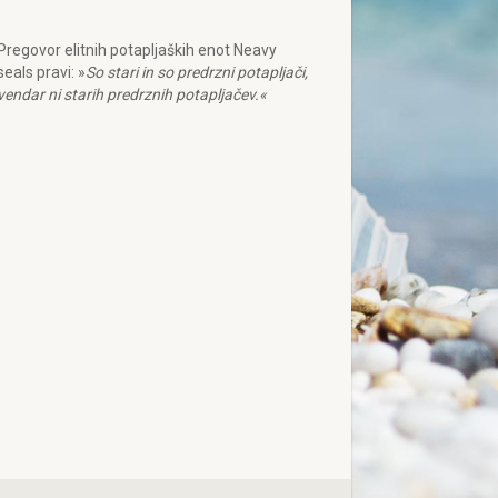
Pregovor elitnih potapljaških enot Neavy
seals pravi: »
So stari in so predrzni potapljači,
vendar ni starih predrznih potapljačev.«