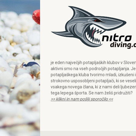
je eden največjih potapljaških klubov v Sloveni
aktivni smo na vseh področjih potapljanja. J
potapljaškega kluba tvorimo mladi, izkušeni 
strokovno usposobljeni potapljači, ki se vese
vsakega novega člana, ki z nami deli ljubeze
tega lepega športa. Se nam želiš pridružiti?
>> klikni in nam pošlji sporočilo <<