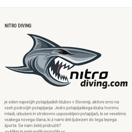
NITRO DIVING
je eden največjih potapljaških klubov v Sloveniji, aktivni smo na
vseh področjih potapljanja. Jedro potapljaškega kluba tvorimo
mladi, izkušeni in strokovno usposobljeni potapljači, ki se veselimo
vsakega novega člana, ki z nami deli ljubezen do tega lepega
športa. Se nam želiš pridružiti?
>> klikni in nam pošlji sporočilo <<