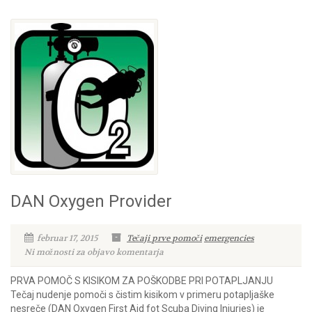
DAN Oxygen Provider
februar 17, 2015
Tečaji prve pomoči
emergencies
Ni možnosti za objavo komentarja
PRVA POMOČ S KISIKOM ZA POŠKODBE PRI POTAPLJANJU
Tečaj nudenje pomoči s čistim kisikom v primeru potapljaške
nesreče (DAN Oxygen First Aid fot Scuba Diving Injuries) je