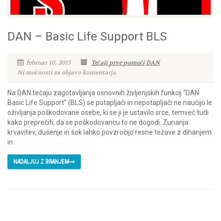
DAN – Basic Life Support BLS
februar 10, 2015
Tečaji prve pomoči
DAN
Ni možnosti za objavo komentarja
Na DAN tečaju zagotavljanja osnovnih življenjskih funkcij “DAN
Basic Life Support” (BLS) se potapljači in nepotapljači ne naučijo le
oživljanja poškodovane osebe, ki se ji je ustavilo srce, temveč tudi
kako preprečiti, da se poškodovancu to ne dogodi. Zunanja
krvavitev, dušenje in šok lahko povzročijo resne težave z dihanjem
in
NADALJUJ Z BRANJEM