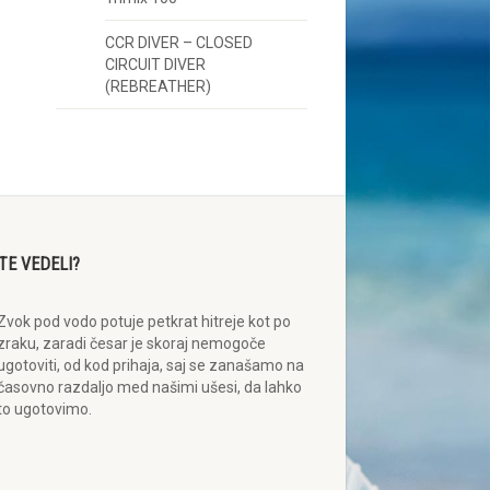
CCR DIVER – CLOSED
CIRCUIT DIVER
(REBREATHER)
STE VEDELI?
Zvok pod vodo potuje petkrat hitreje kot po
zraku, zaradi česar je skoraj nemogoče
ugotoviti, od kod prihaja, saj se zanašamo na
časovno razdaljo med našimi ušesi, da lahko
to ugotovimo.