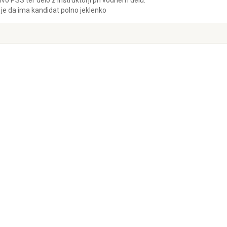
vo PSS ter delo z inštruktorji pri vodnem delu.
 je da ima kandidat polno jeklenko