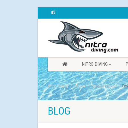
NITRO DIVING
P
Nitro Diving
Članki
Specializacija
Dry
BLOG