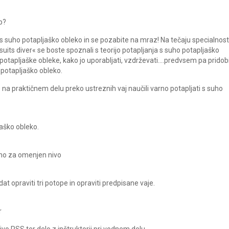
p?
 s suho potapljaško obleko in se pozabite na mraz! Na tečaju specialnost
suits diver« se boste spoznali s teorijo potapljanja s suho potapljaško
potapljaške obleke, kako jo uporabljati, vzdrževati….predvsem pa pridobi
 potapljaško obleko.
na praktičnem delu preko ustreznih vaj naučili varno potapljati s suho
jaško obleko.
rno za omenjen nivo
at opraviti tri potope in opraviti predpisane vaje.
r