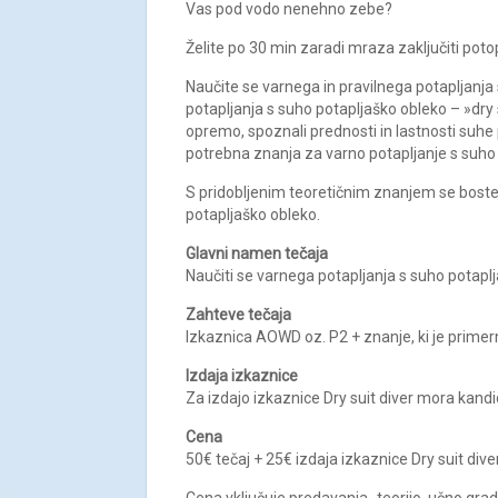
Vas pod vodo nenehno zebe?
Želite po 30 min zaradi mraza zaključiti poto
Naučite se varnega in pravilnega potapljanja
potapljanja s suho potapljaško obleko – »dry 
opremo, spoznali prednosti in lastnosti suhe 
potrebna znanja za varno potapljanje s suho
S pridobljenim teoretičnim znanjem se boste 
potapljaško obleko.
Glavni namen tečaja
Naučiti se varnega potapljanja s suho potapl
Zahteve tečaja
Izkaznica AOWD oz. P2 + znanje, ki je prime
Izdaja izkaznice
Za izdajo izkaznice Dry suit diver mora kandid
Cena
50€ tečaj + 25€ izdaja izkaznice Dry suit dive