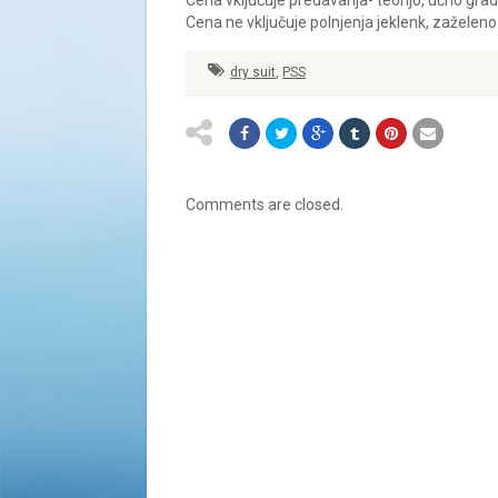
Cena vključuje predavanja- teorijo, učno gradi
Cena ne vključuje polnjenja jeklenk, zaželeno
dry suit
,
PSS
Comments are closed.