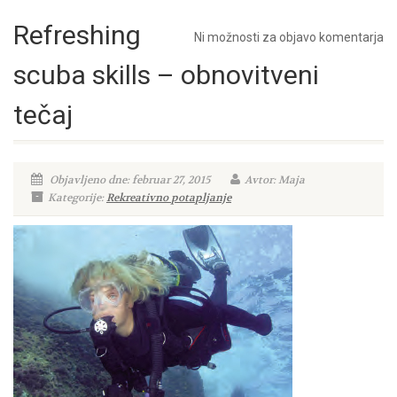
Refreshing
Ni možnosti za objavo komentarja
scuba skills – obnovitveni
tečaj
Objavljeno dne: februar 27, 2015
Avtor: Maja
Kategorije:
Rekreativno potapljanje