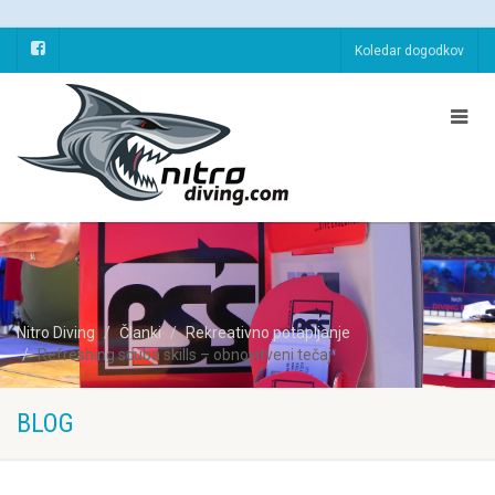
Koledar dogodkov
Nitro Diving
Članki
Rekreativno potapljanje
Refreshing scuba skills – obnovitveni tečaj
BLOG