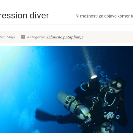
ession diver
Ni možnosti za objavo koment
tor: Maja
Kategorije:
Tehnično potapljanje