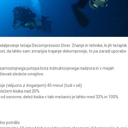
aljevanje tečaja Decompression Diver. Znanje in tehnike, ki jih tečajnik
st, da lahko sam zmanjša trajanje dekompresije, to pa zaradi uporabe
n samostojnega potopa brez inštruktorjevega nadzora in v mejah
števati sledeče omejitve:
 (vkljucno z dviganjem) 45 minut (tudi v sili)
 deležem kisika nad 20%
 od osnovne; delež kisika v taki mešanici je lahko med 32% in 100%.
dno potrdilo