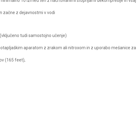
; minimalno 10 izmed teh z načrtovanimi stopnjami dekompresije in vsaj
den začne z dejavnostmi v vodi
8 (vključeno tudi samostojno učenje)
s potapljaškim aparatom z zrakom ali nitroxom in z uporabo mešanice za
ov (165 feet),