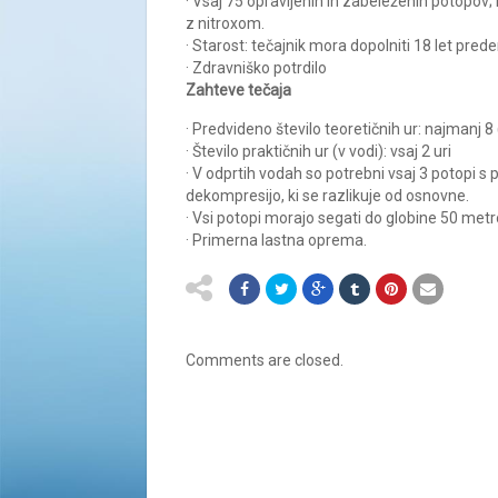
· Vsaj 75 opravljenih in zabeleženih potopov
z nitroxom.
· Starost: tečajnik mora dopolniti 18 let pre
· Zdravniško potrdilo
Zahteve tečaja
· Predvideno število teoretičnih ur: najmanj 
· Število praktičnih ur (v vodi): vsaj 2 uri
· V odprtih vodah so potrebni vsaj 3 potopi 
dekompresijo, ki se razlikuje od osnovne.
· Vsi potopi morajo segati do globine 50 metr
· Primerna lastna oprema.
Comments are closed.