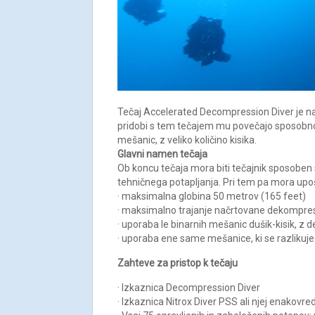
Tečaj Accelerated Decompression Diver je nad
pridobi s tem tečajem mu povečajo sposobno
mešanic, z veliko količino kisika.
Glavni namen tečaja
Ob koncu tečaja mora biti tečajnik sposobe
tehničnega potapljanja. Pri tem pa mora upo
· maksimalna globina 50 metrov (165 feet)
· maksimalno trajanje načrtovane dekompresije
· uporaba le binarnih mešanic dušik-kisik, z
· uporaba ene same mešanice, ki se razlikuje
Zahteve za pristop k tečaju
· Izkaznica Decompression Diver
· Izkaznica Nitrox Diver PSS ali njej enakovre