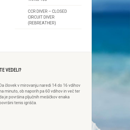
CCR DIVER – CLOSED
CIRCUIT DIVER
(REBREATHER)
STE VEDELI?
Da človek v mirovanju naredi 14 do 16 vdihov
na minuto, ob naporih pa 60 vdihov in več ter
da je površina pljučnih mešičkov enaka
površini tenis igrišča.