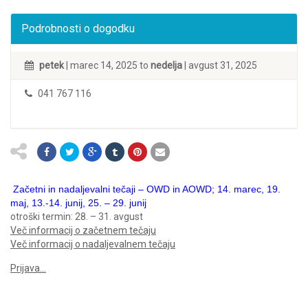
Podrobnosti o dogodku
petek
| marec 14, 2025 to
nedelja
| avgust 31, 2025
041 767 116
Začetni in nadaljevalni tečaji – OWD in AOWD; 14. marec, 19.
maj, 13.-14. junij, 25. – 29. junij
otroški termin: 28. – 31. avgust
Več informacij o začetnem tečaju
Več informacij o nadaljevalnem tečaju
Prijava…