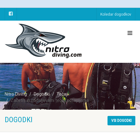
Koledar dogodkov
Nitro Diving
Dogodki
Tečaji
Začetni in nadaljevalni tečaji potapljanja
DOGODKI
VSI DOGODKI