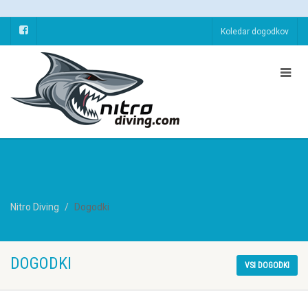
Koledar dogodkov
Nitro Diving
Dogodki
DOGODKI
VSI DOGODKI