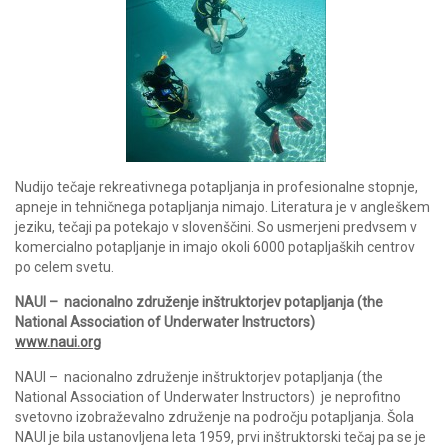
Nudijo tečaje rekreativnega potapljanja in profesionalne stopnje,
apneje in tehničnega potapljanja nimajo. Literatura je v angleškem
jeziku, tečaji pa potekajo v slovenščini. So usmerjeni predvsem v
komercialno potapljanje in imajo okoli 6000 potapljaških centrov
po celem svetu.
NAUI – nacionalno združenje inštruktorjev potapljanja (the
National Association of Underwater Instructors)
www.naui.org
NAUI – nacionalno združenje inštruktorjev potapljanja (the
National Association of Underwater Instructors) je neprofitno
svetovno izobraževalno združenje na področju potapljanja. Šola
NAUI je bila ustanovljena leta 1959, prvi inštruktorski tečaj pa se je