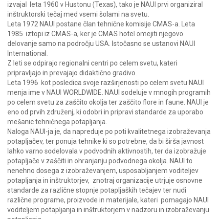
izvajal leta 1960 v Hustonu (Texas), tako je NAUI prvi organiziral
inštruktorski tečaj med vsemi šolami na svetu.
Leta 1972 NAUI postane član tehnične komisije CMAS-a. Leta
1985 iztopi iz CMAS-a, ker je CMAS hotel omejiti njegovo
delovanje samo na področju USA. Istočasno se ustanovi NAUI
International.
Z leti se odpirajo regionalni centri po celem svetu, kateri
pripravljajo in prevajajo didaktično gradivo.
Leta 1996 kot posledica svoje razširjenosti po celem svetu NAUI
menja ime v NAUI WORLDWIDE. NAUI sodeluje v mnogih programih
po celem svetu za zaščito okolja ter zaščito flore in faune. NAUI je
eno od prvih združenj, ki odobri in pripravi standarde za uporabo
mešanic tehničnega potapljanja.
Naloga NAUI-ja je, da napreduje po poti kvalitetnega izobraževanja
potapljačev, ter ponuja tehnike ki so potrebne, da bi širša javnost
lahko varno sodelovala v podvodnih aktivnostih, ter da izobražuje
potapljače v zaščiti in ohranjanju podvodnega okolja. NAUI to
nenehno dosega z izobraževanjem, usposabljanjem voditeljev
potapljanja in inštruktorjev, znotraj organizacije utrjuje osnovne
standarde za različne stopnje potapljaških tečajev ter nudi
različne programe, proizvode in materijale, kateri pomagajo NAUI
voditeljem potapljanja in inštruktorjem v nadzoru in izobraževanju