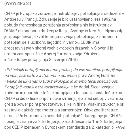
(WWW.ZIPS.SI)
CEDIP je Evropsko združenje inštruktorjev potapljanja s sedežem v
Antibesu v Franciji. Združenje je bilo ustanovljeno leta 1992 na
pobudo francoskega združenja profesionalnih inštruktorjev
I’ANMP ob podpori združenj iz Italije, Avstrije in Nemčije. Njihov cilj
je »pospeševanje kvalitetnega razvoja potapljanja, z namenom
potapljati se z užitkom, lagodno in varno«. CEDIP ima
predstavništva v skoraj vseh evropskih državah, v Sloveniji je
uradni zastopnik šole Andrej Furman, vodja Združenja
inštruktorjev potapljanja Slovenije (ZIPS).
»Pri tečajih potapljanja imamo prakso, da vse naučimo potapljanja
na vdih, šele nato z avtonomno opremo.«
pravi Andrej Furman.
»
Veliko se ukvarjamo tudi z ekologijo in imamo tečaj specialnosti
Potapljač vodnik naravovarstvenik,«
je še dodal. Sicer izvajajo
začetne in napredne tečaje potapljanja ter specialnosti. Inštruktorji
CEDIP si didaktične pripomočke izmenjujejo med seboj, v večini pa
gre za power point predstavitve, slike in filme. Vsak inštruktor je pri
sestavi didaktičnega materiala samostojen. Obvezne literature
nimajo. Po Furmanovih besedah potapljač 1. kategorije pri CEDIPu
dosegla znanje za 2. kategorijo, zaradi česar sta 1. in 2. kategorija
pod CEDIP izenačeni v Evropskem standardu za 2. kategorijo.
»Naš