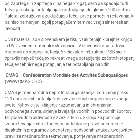
polzaprtega in zaprtega dihalnega kroga), sem pa spadajo tudi
tečaji jamskega potapljanja in potapljanje do globine 100 metrov.
Paleto izobraževanj zaključujejo tečaji prve pomoči in reševanja, ki
pa niso namenjeni zgolj potapljačem temveč vsej zainteresirani
javnosti.
Učni materiali so v slovenskem jeziku, vsak tečajnik prejme knjigo
in DVD z video materiali v slovenščini. V slovenščini so tudi vsi
materiali do stopnje potapljač reševalec. Inštruktorji PSS sicer
opravijo največ tečajev rekreativnega potapljanja začetnih stopenj,
tečajev tehničnega potapljanja ter potapljanja na vdih.
CMAS – Confédération Mondiale des Activités Subaquatiques
(
WWW.CMAS.ORG)
CMAS je mednarodna neprofitna organizacija, združenje preko
120 nacionalnih potapljaških zvez in drugih organizacij iz vsega
sveta. Njihov cilj je: »širjenje razumevanja in ohranjanja
podvodnega sveta, širjenje izvajanja vodnih in podvodnih športov
ter podvodnih aktivnosti v zvezi s tem.« Skrbijo za področje
izobraževanja inštruktorjev, posodabljanje pravil, poenotenje
didaktičnih programov, poenotenje podvodnih znakov, uveljavitev
pravil za mednarodna tekmovanja, potrjevanje mednarodnih