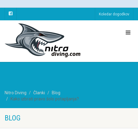
Koledar dogodkov
Nitro Diving
Članki
Blog
Kako izbrati pravo šolo potapljanja?
BLOG