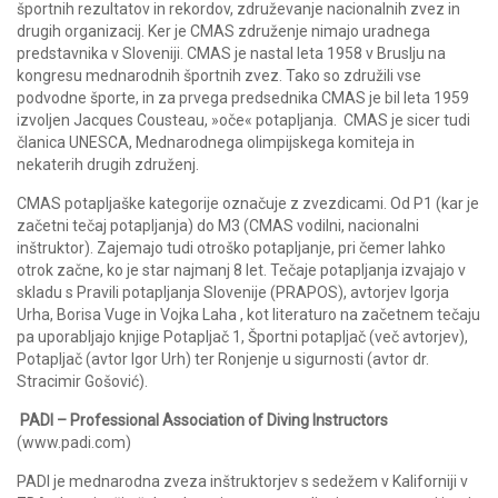
športnih rezultatov in rekordov, združevanje nacionalnih zvez in
drugih organizacij. Ker je CMAS združenje nimajo uradnega
predstavnika v Sloveniji. CMAS je nastal leta 1958 v Bruslju na
kongresu mednarodnih športnih zvez. Tako so združili vse
podvodne športe, in za prvega predsednika CMAS je bil leta 1959
izvoljen Jacques Cousteau, »oče« potapljanja. CMAS je sicer tudi
članica UNESCA, Mednarodnega olimpijskega komiteja in
nekaterih drugih združenj.
CMAS potapljaške kategorije označuje z zvezdicami. Od P1 (kar je
začetni tečaj potapljanja) do M3 (CMAS vodilni, nacionalni
inštruktor). Zajemajo tudi otroško potapljanje, pri čemer lahko
otrok začne, ko je star najmanj 8 let. Tečaje potapljanja izvajajo v
skladu s Pravili potapljanja Slovenije (PRAPOS), avtorjev Igorja
Urha, Borisa Vuge in Vojka Laha , kot literaturo na začetnem tečaju
pa uporabljajo knjige Potapljač 1, Športni potapljač (več avtorjev),
Potapljač (avtor Igor Urh) ter Ronjenje u sigurnosti (avtor dr.
Stracimir Gošović).
PADI – Professional Association of Diving Instructors
(www.padi.com)
PADI je mednarodna zveza inštruktorjev s sedežem v Kaliforniji v