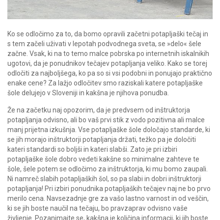
Ko se odločimo za to, da bomo opravili začetni potapljaški tečaj in
s tem začeli uživati v lepotah podvodnega sveta, se »delo« šele
začne. Vsak, ki na to temo malce pobrska po internetnih iskalnikih
ugotovi, da je ponudnikov tečajev potapljanja veliko. Kako se torej
odločiti za najboljšega, ko pa so si vsi podobni in ponujajo praktično
enake cene? Za lažjo odločitev smo raziskali katere potapljaške
šole delujejo v Sloveniji in kakšna je njihova ponudba.
Že na začetku naj opozorim, da je predvsem od inštruktorja
potapljanja odvisno, ali bo vaš prvi stik z vodo pozitivna ali malce
manj prijetna izkušnja. Vse potapljaške šole določajo standarde, ki
se jih morajo inštruktorji potapljanja držati, težko pa je določiti
kateri standardi so boljši in kateri slabši. Zato je pri izbiri
potapljaške šole dobro vedeti kakšne so minimalne zahteve te
šole, šele potem se odločimo za inštruktorja, ki mu bomo zaupali.
Ni namreč slabih potapljaških šol, so pa slabi in dobri inštruktorji
potapljanja! Pri izbiri ponudnika potapljaških tečajev naj ne bo prvo
merilo cena. Navsezadnje gre za vašo lastno varnost in od veščin,
ki se jih boste naučil na tečaju, bo pravzaprav odvisno vaše
življenje. Pozanimajte se, kakšna je količina informacij, ki jih boste