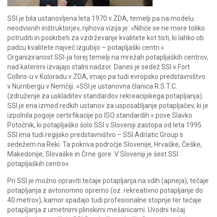
SSI je bila ustanovljena leta 1970 v ZDA, temelji pa na modelu
neodvisnih inštruktorjev, njihova vizija je: »Nihče se ne more toliko
potruditi in poskrbeti za vzdrževanje kvalitete kot tisti, ki lahko ob
padcu kvalitete največ izgubijo – potapljaški centri.«
Organiziranost SSI-ja torej temelji na mrežah potapljaških centrov,
nad katerimi izvajajo stalni nadzor. Danes je sedež SSI v Fort
Collins-u v Koloradu v ZDA, imajo pa tudi evropsko predstavništvo
v Nürnbergu v Nemčiji. »SSI je ustanovna članica R.S.T.C.
(združenje za uskladitev standardov rekreacijskega potapljanja).
SSI je ena izmed redkih ustanov za usposabljanje potapljačev, ki je
izpolnila pogoje certirfikacije po ISO standardih.« pove Slavko
Potočnik, ki potapljaško šolo SSI v Sloveniji zastopa od leta 1995.
SSI ima tudi regijsko predstavništvo – SSI Adriatic Group s
sedežem na Reki. Ta pokriva področje Slovenije, Hrvaške, Češke,
Makedonije, Slovaške in Črne gore. V Sloveniji je šest SSI
potapljaških centrov.
Pri SSI je možno opraviti tečaje potapljanja na vdih (apneja), tečaje
potapljanja z avtonomno opremo (oz. rekreativno potapljanje do
40 metrov), kamor spadajo tudi profesionalne stopnje ter tečaje
potapljanja z umetnimi plinskimi mešanicami. Uvodni tečaj