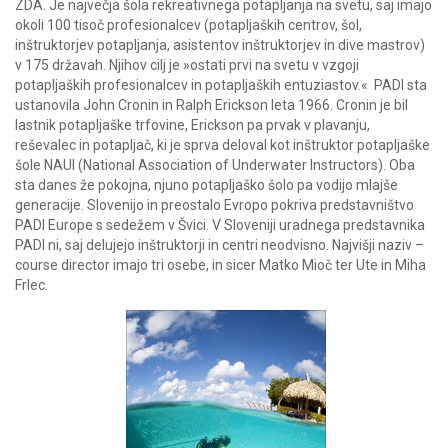
ZDA. Je največja šola rekreativnega potapljanja na svetu, saj imajo
okoli 100 tisoč profesionalcev (potapljaških centrov, šol,
inštruktorjev potapljanja, asistentov inštruktorjev in dive mastrov)
v 175 državah. Njihov cilj je »ostati prvi na svetu v vzgoji
potapljaških profesionalcev in potapljaških entuziastov.« PADI sta
ustanovila John Cronin in Ralph Erickson leta 1966. Cronin je bil
lastnik potapljaške trfovine, Erickson pa prvak v plavanju,
reševalec in potapljač, ki je sprva deloval kot inštruktor potapljaške
šole NAUI (National Association of Underwater Instructors). Oba
sta danes že pokojna, njuno potapljaško šolo pa vodijo mlajše
generacije. Slovenijo in preostalo Evropo pokriva predstavništvo
PADI Europe s sedežem v Švici. V Sloveniji uradnega predstavnika
PADI ni, saj delujejo inštruktorji in centri neodvisno. Najvišji naziv –
course director imajo tri osebe, in sicer Matko Mioč ter Ute in Miha
Frlec.