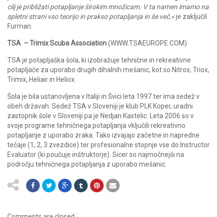
cilj je približati potapljanje širokim množicam. V ta namen imamo na
spletni strani vso teorijo in prakso potapljanja in še več,«
je zaključil
Furman.
TSA – Trimix Scuba Association
(WWW.TSAEUROPE.COM)
TSA je potapljaška šola, ki izobražuje tehnične in rekreativne
potapljače za uporabo drugih dihalnih mešanic, kot so Nitrox, Triox,
Trimix, Heliair in Heliox.
Šola je bila ustanovljena v Italiji in Švici leta 1997 ter ima sedež v
obeh državah. Sedež TSA v Sloveniji je klub PLK Koper, uradni
zastopnik šole v Sloveniji pa je Nedjan Kastelic. Leta 2006 so v
svoje programe tehničnega potapljanja vključili rekreativno
potapljanje z uporabo zraka. Tako izvajajo začetne in napredne
tečaje (1, 2, 3 zvezdice) ter profesionalne stopnje vse do Instructor
Evaluator (ki poučuje inštruktorje). Sicer so najmočnejši na
področju tehničnega potapljanja z uporabo mešanic.
Comments are closed.