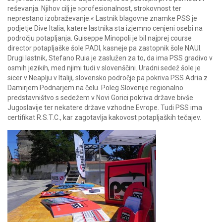
reševanja. Njihov cilj je »profesionalnost, strokovnost ter
neprestano izobraževanje.« Lastnik blagovne znamke PSS je
podjetje Dive Italia, katere lastnika sta izjemno cenjeni osebi na
področju potapljanja. Guiseppe Minopoli je bil najprej course
director potapljaške šole PADI, kasneje pa zastopnik šole NAUI.
Drugi lastnik, Stefano Ruia je zaslužen za to, da ima PSS gradivo v
osmih jezikih, med njimi tudi v slovenščini. Uradni sedež šole je
sicer v Neaplju v Italiji, slovensko področje pa pokriva PSS Adria z
Damirjem Podnarjem na čelu. Poleg Slovenije regionalno
predstavništvo s sedežem v Novi Gorici pokriva države bivše
Jugoslavije ter nekatere države vzhodne Evrope. Tudi PSS ima
certifikat R.S.T.C., kar zagotavlja kakovost potapljaških tečajev.