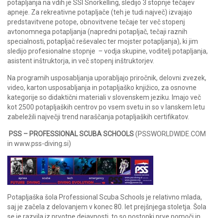
potapljanja na vdih je SSI Snorkelling, sledijo 3 stopnje tečajev
apneje. Za rekreativne potapljače (teh je tudi največ) izvajajo
predstavitvene potope, obnovitvene tečaje ter več stopenj
avtonomnega potapljanja (napredni potapljač, tečaji raznih
specialnosti, potapljač reševalec ter mojster potapljanja), ki jim
sledijo profesionalne stopnje – vodja skupine, voditelj potapljanja,
asistent inštruktorja, in več stopenj inštruktorjev.
Na programih usposabljanja uporabljajo priročnik, delovni zvezek,
video, karton usposabljanja in potapljaško knjižico, za osnovne
kategorije so didaktični materiali v slovenskem jeziku. Imajo več
kot 2500 potapljaških centrov po vsem svetu in so v lanskem letu
zabeležili največji trend naraščanja potapljaških certifikatov.
PSS – PROFESSIONAL SCUBA SCHOOLS
(PSSWORLDWIDE.COM
in www.pss-diving.si)
Potapljaška šola Professional Scuba Schools je relativno mlada,
saj je začela z delovanjem v konec 80. let prejšnjega stoletja. Šola
se je razvila iz prvotne dejavnosti, to so postopki prve pomoči in