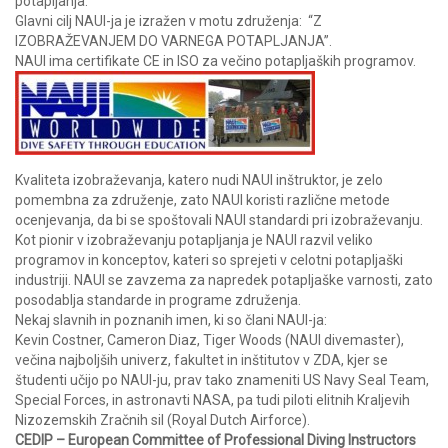
potapljanja.
Glavni cilj NAUI-ja je izražen v motu združenja: “Z
IZOBRAŽEVANJEM DO VARNEGA POTAPLJANJA”.
NAUI ima certifikate CE in ISO za večino potapljaških programov.
Kvaliteta izobraževanja, katero nudi NAUI inštruktor, je zelo
pomembna za združenje, zato NAUI koristi različne metode
ocenjevanja, da bi se spoštovali NAUI standardi pri izobraževanju.
Kot pionir v izobraževanju potapljanja je NAUI razvil veliko
programov in konceptov, kateri so sprejeti v celotni potapljaški
industriji. NAUI se zavzema za napredek potapljaške varnosti, zato
posodablja standarde in programe združenja.
Nekaj slavnih in poznanih imen, ki so člani NAUI-ja:
Kevin Costner, Cameron Diaz, Tiger Woods (NAUI divemaster),
večina najboljših univerz, fakultet in inštitutov v ZDA, kjer se
študenti učijo po NAUI-ju, prav tako znameniti US Navy Seal Team,
Special Forces, in astronavti NASA, pa tudi piloti elitnih Kraljevih
Nizozemskih Zračnih sil (Royal Dutch Airforce).
CEDIP – European Committee of Professional Diving Instructors