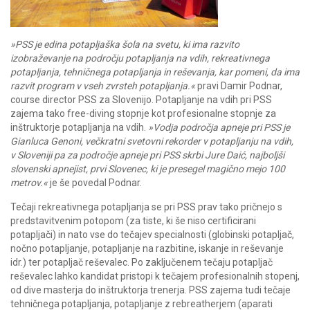
»PSS je edina potapljaška šola na svetu, ki ima razvito
izobraževanje na področju potapljanja na vdih, rekreativnega
potapljanja, tehničnega potapljanja in reševanja, kar pomeni, da ima
razvit program v vseh zvrsteh potapljanja.«
pravi Damir Podnar,
course director PSS za Slovenijo. Potapljanje na vdih pri PSS
zajema tako free-diving stopnje kot profesionalne stopnje za
inštruktorje potapljanja na vdih.
»Vodja področja apneje pri PSS je
Gianluca Genoni, večkratni svetovni rekorder v potapljanju na vdih,
v Sloveniji pa za področje apneje pri PSS skrbi Jure Daić, najboljši
slovenski apnejist, prvi Slovenec, ki je presegel magično mejo 100
metrov.«
je še povedal Podnar.
Tečaji rekreativnega potapljanja se pri PSS prav tako pričnejo s
predstavitvenim potopom (za tiste, ki še niso certificirani
potapljači) in nato vse do tečajev specialnosti (globinski potapljač,
nočno potapljanje, potapljanje na razbitine, iskanje in reševanje
idr.) ter potapljač reševalec. Po zaključenem tečaju potapljač
reševalec lahko kandidat pristopi k tečajem profesionalnih stopenj,
od dive masterja do inštruktorja trenerja. PSS zajema tudi tečaje
tehničnega potapljanja, potapljanje z rebreatherjem (aparati