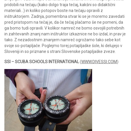
pridobili na tečaju (kako dolgo traja tečaj, kakšni so didaktični
materiali…) in koliko potopov boste na tečaju opravili z
inštruktorjem. Zadnja, pomembna stvar ki se je moremo zavedati
pred pristopom na tečaj je, da če tečaj plačamo še ne pomeni, da
ga bomo tudi opravili. V kolikor namreč ne bomo osvojili potrebnih
in zahtevanih znanj nam inštruktor izkaznice ne bo izdal, in prav je
tako. Z nezadostnim znanjem namreč ogrožamo tako sebe kot
svoje so-potapljače. Poglejmo torej potapljaške šole, ki delujejo v
Sloveniji in so priznane s strani Slovenske potapljaške zveze.
SSI – SCUBA SCHOOLS INTERNATIONAL
(
WWW.DIVESSI.COM
)