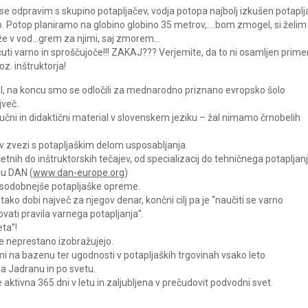
e odpravim s skupino potapljačev, vodja potopa najbolj izkušen potaplj
no. Potop planiramo na globino globino 35 metrov,….bom zmogel, si želim
 že v vod…grem za njimi, saj zmorem…
uti varno in sproščujoče!!! ZAKAJ??? Verjemite, da to ni osamljen primer
z. inštruktorja!
ol, na koncu smo se odločili za mednarodno priznano evropsko šolo
jveč.
i učni in didaktični material v slovenskem jeziku – žal nimamo črnobelih
 v zvezi s potapljaškim delom usposabljanja.
ih do inštruktorskih tečajev, od specializacij do tehničnega potapljan
mu DAN (
www.dan-europe.org
)
najsodobnejše potapljaške opreme.
o dobi največ za njegov denar, končni cilj pa je “naučiti se varno
tovati pravila varnega potapljanja”.
eta”!
i se neprestano izobražujejo.
mi na bazenu ter ugodnosti v potapljaških trgovinah vsako leto
a Jadranu in po svetu.
 aktivna 365 dni v letu in zaljubljena v prečudovit podvodni svet.