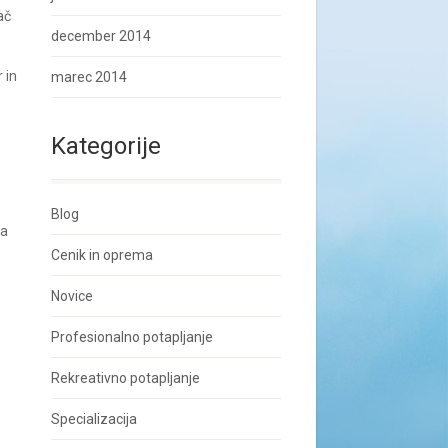
ač
december 2014
 in
marec 2014
Kategorije
Blog
ja
Cenik in oprema
Novice
Profesionalno potapljanje
Rekreativno potapljanje
Specializacija