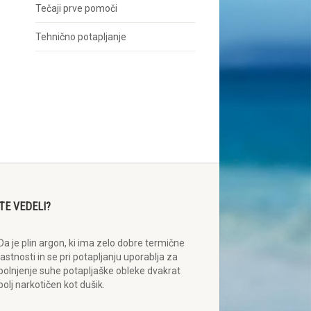
Tečaji prve pomoči
Tehnično potapljanje
STE VEDELI?
Da je plin argon, ki ima zelo dobre termične
lastnosti in se pri potapljanju uporablja za
polnjenje suhe potapljaške obleke dvakrat
bolj narkotičen kot dušik.