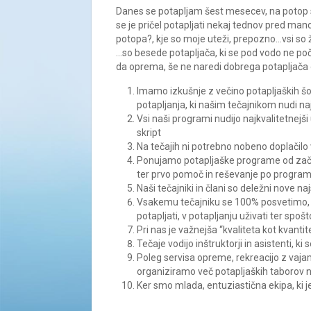
Danes se potapljam šest mesecev, na potop s
se je pričel potapljati nekaj tednov pred ma
potopa?, kje so moje uteži, prepozno…vsi so
…so besede potapljača, ki se pod vodo ne poč
da oprema, še ne naredi dobrega potapljača o
Imamo izkušnje z večino potapljaških š
potapljanja, ki našim tečajnikom nudi na
Vsi naši programi nudijo najkvalitetnejš
skript
Na tečajih ni potrebno nobeno doplačilo
Ponujamo potapljaške programe od začetn
ter prvo pomoč in reševanje po progra
Naši tečajniki in člani so deležni nove 
Vsakemu tečajniku se 100% posvetimo, tak
potapljati, v potapljanju uživati ter spoš
Pri nas je važnejša “kvaliteta kot kvantit
Tečaje vodijo inštruktorji in asistenti, k
Poleg servisa opreme, rekreacijo z vaja
organiziramo več potapljaških taborov n
Ker smo mlada, entuziastična ekipa, ki je