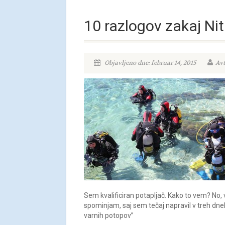
10 razlogov zakaj Nit
Objavljeno dne: februar 14, 2015
Avt
Sem kvalificiran potapljač. Kako to vem? No, v
spominjam, saj sem tečaj napravil v treh dneh…
varnih potopov”