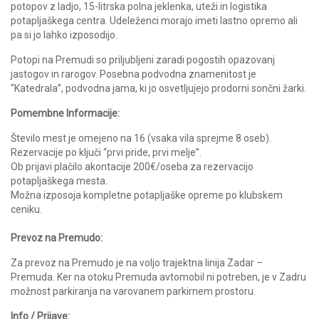
potopov z ladjo, 15-litrska polna jeklenka, uteži in logistika
potapljaškega centra. Udeleženci morajo imeti lastno opremo ali
pa si jo lahko izposodijo.
Potopi na Premudi so priljubljeni zaradi pogostih opazovanj
jastogov in rarogov. Posebna podvodna znamenitost je
“Katedrala”, podvodna jama, ki jo osvetljujejo prodorni sončni žarki.
Pomembne Informacije:
Število mest je omejeno na 16 (vsaka vila sprejme 8 oseb).
Rezervacije po ključi “prvi pride, prvi melje”.
Ob prijavi plačilo akontacije 200€/oseba za rezervacijo
potapljaškega mesta.
Možna izposoja kompletne potapljaške opreme po klubskem
ceniku.
Prevoz na Premudo:
Za prevoz na Premudo je na voljo trajektna linija Zadar –
Premuda. Ker na otoku Premuda avtomobil ni potreben, je v Zadru
možnost parkiranja na varovanem parkirnem prostoru.
Info / Prijave: