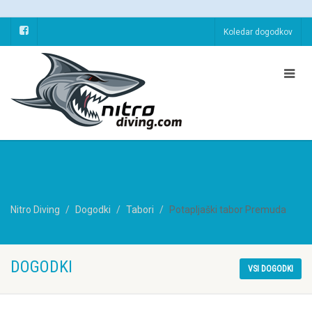
Koledar dogodkov
Nitro Diving
Dogodki
Tabori
Potapljaški tabor Premuda
DOGODKI
VSI DOGODKI