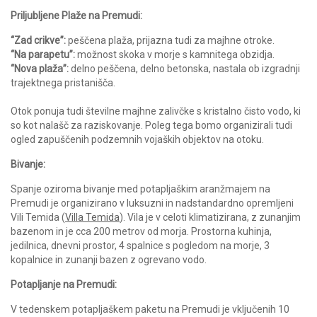
Priljubljene Plaže na Premudi:
“Zad crikve”:
peščena plaža, prijazna tudi za majhne otroke.
“Na parapetu”:
možnost skoka v morje s kamnitega obzidja.
“Nova plaža”:
delno peščena, delno betonska, nastala ob izgradnji
trajektnega pristanišča.
Otok ponuja tudi številne majhne zalivčke s kristalno čisto vodo, ki
so kot nalašč za raziskovanje. Poleg tega bomo organizirali tudi
ogled zapuščenih podzemnih vojaških objektov na otoku.
Bivanje:
Spanje oziroma bivanje med potapljaškim aranžmajem na
Premudi je organizirano v luksuzni in nadstandardno opremljeni
Vili Temida (
Villa Temida
). Vila je v celoti klimatizirana, z zunanjim
bazenom in je cca 200 metrov od morja. Prostorna kuhinja,
jedilnica, dnevni prostor, 4 spalnice s pogledom na morje, 3
kopalnice in zunanji bazen z ogrevano vodo.
Potapljanje na Premudi:
V tedenskem potapljaškem paketu na Premudi je vključenih 10